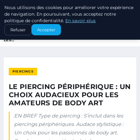
Nous utilisons des cookies pour améliorer votre expérience
PIERCINGS ET PLUGS
de navigation. En poursuivant, vous acceptez notre
politique de confidentialité.
En savoir plus
ACCUEIL
PIERCINGS
Refuser
Accepter
LE PIERCING PÉRIPHÉRIQUE : UN CHOIX AUDACIEUX POUR
LES…
PIERCINGS
LE PIERCING PÉRIPHÉRIQUE : UN
CHOIX AUDACIEUX POUR LES
AMATEURS DE BODY ART
EN BREF Type de piercing : S’inclut dans les
piercings périphériques. Audace stylistique :
Un choix pour les passionnés de body art.